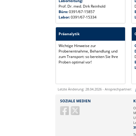
Laborleitung:
Prof. Dr. med. Dirk Reinhold
Büro:
0391/67-15857
Labor:
0391/67-15334
Präanalytik
Wichtige Hinweise zur
Probenentnahme, Behandlung und
zum Transport: so bereiten Sie Ihre
Proben optimal vor!
Letzte Änderung: 28.04.2026 - Ansprechpartner:
Sie können eine Nachricht versenden an:
SOZIALE MEDIEN
K
Ihre E-Mailadresse:
O
M
U
Ihr Anliegen:
L
3
T