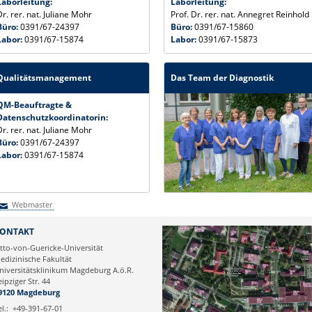
Laborleitung:
Laborleitung:
Dr. rer. nat. Juliane Mohr
Prof. Dr. rer. nat. Annegret Reinhold
Büro:
0391/67-24397
Büro:
0391/67-15860
Labor:
0391/67-15874
Labor:
0391/67-15873
Qualitätsmanagement
Das Team der Diagnostik
QM-Beauftragte &
Datenschutzkoordinatorin:
Dr. rer. nat. Juliane Mohr
Büro:
0391/67-24397
Labor:
0391/67-15874
Webmaster
Webmaster
ONTAKT
tto-von-Guericke-Universität
edizinische Fakultät
niversitätsklinikum Magdeburg A.ö.R.
eipziger Str. 44
9120 Magdeburg
el.:
+49-391-67-01