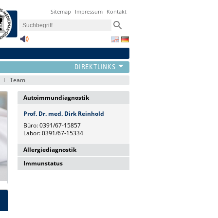
Sitemap
Impressum
Kontakt
Team
Autoimmundiagnostik
Prof. Dr. med. Dirk Reinhold
Büro: 0391/67-15857
Labor: 0391/67-15334
Allergiediagnostik
Immunstatus
Dr. rer. nat. Juliane Mohr
Büro: 0391/67-24397
PD Dr. rer. nat. Annegret Reinhold
Labor: 0391/67-15874
Büro: 0391/67-15860
Labor: 0391/67-15873