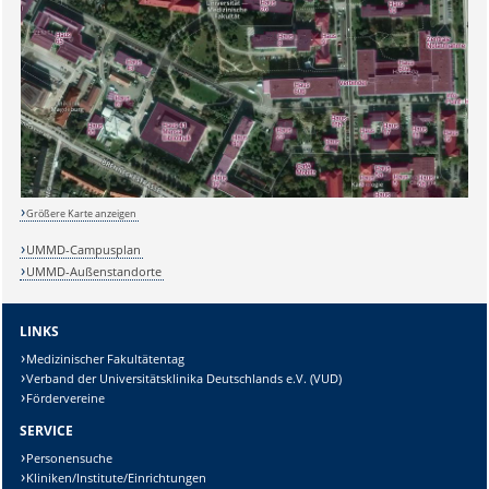
Sicherheitsabfrage:
Lösung:
Größere Karte anzeigen
UMMD-Campusplan
UMMD-Außenstandorte
LINKS
Medizinischer Fakultätentag
Verband der Universitätsklinika Deutschlands e.V. (VUD)
Fördervereine
SERVICE
Personensuche
Kliniken/Institute/Einrichtungen