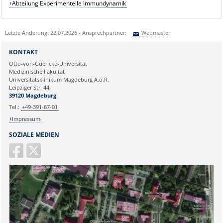
Abteilung Experimentelle Immundynamik
Letzte Änderung: 22.07.2026 - Ansprechpartner:
Webmaster
Sie können eine Nachricht versenden an:
Webmaster
KONTAKT
Ihre E-Mailadresse:
Otto-von-Guericke-Universität
Medizinische Fakultät
Universitätsklinikum Magdeburg A.ö.R.
Ihr Anliegen:
Leipziger Str. 44
39120 Magdeburg
Tel.:
+49-391-67-01
Impressum
SOZIALE MEDIEN