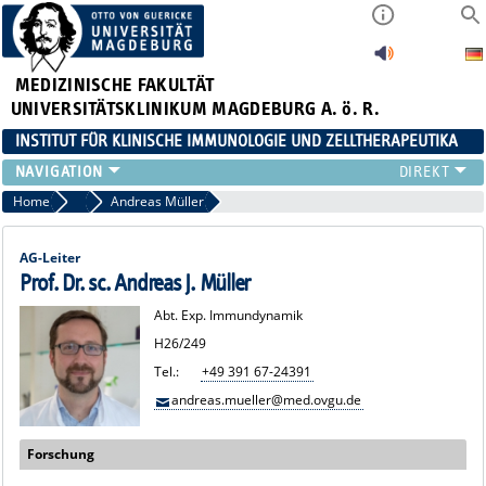
MEDIZINISCHE FAKULTÄT
UNIVERSITÄTSKLINIKUM MAGDEBURG A. ö. R.
INSTITUT FÜR KLINISCHE IMMUNOLOGIE UND ZELLTHERAPEUTIKA
FORSCHUNG
Home
Institutsrat
Andreas Müller
LEHRE
DIAGNOSTIK
AG-Leiter
AKTUELLES
Prof. Dr. sc. Andreas J. Müller
VERANSTALTUNGEN
Abt. Exp. Immundynamik
TEAM
H26/249
KONTAKT
Tel.:
+49 391 67-24391
andreas.mueller@med.ovgu.de
Forschung