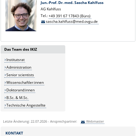
Jun.-Prof. Dr. med. Sascha Kahlfuss
AG Kahlfuss
Tel.:
+49 391 67 17843 (Büro)
sascha.kahlfuss@med.ovgu.de
Das Team des IKIZ
Institutsrat
Administration
Senior scientists
Wissenschaftler:innen
Doktorand:innen
B.Sc. & M.Sc.
Technische Angestellte
Letzte Änderung: 22.07.2026 - Ansprechpartner:
Webmaster
Sie können eine Nachricht versenden an:
Webmaster
KONTAKT