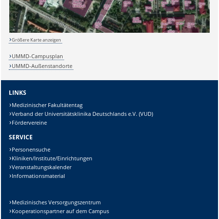
Größere Karte anzeigen
Sicherheitsabfrage:
UMMD-Campusplan
UMMD-Außenstandorte
LINKS
Medizinischer Fakultätentag
Lösung:
Verband der Universitätsklinika Deutschlands e.V. (VUD)
Fördervereine
SERVICE
Personensuche
Kliniken/Institute/Einrichtungen
Veranstaltungskalender
Informationsmaterial
Medizinisches Versorgungszentrum
Kooperationspartner auf dem Campus