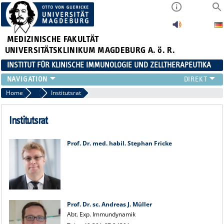
MEDIZINISCHE FAKULTÄT
UNIVERSITÄTSKLINIKUM MAGDEBURG A. ö. R.
INSTITUT FÜR KLINISCHE IMMUNOLOGIE UND ZELLTHERAPEUTIKA
FORSCHUNG
Home
Team
Institutsrat
LEHRE
DIAGNOSTIK
Institutsrat
AKTUELLES
VERANSTALTUNGEN
Prof. Dr. med. habil. Stephan Fricke
TEAM
KONTAKT
Prof. Dr. sc. Andreas J. Müller
Abt. Exp. Immundynamik