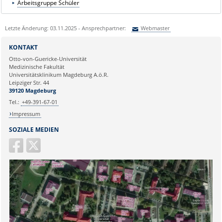
Arbeitsgruppe Schüler
Letzte Änderung: 03.11.2025 - Ansprechpartner:
Webmaster
Sie können eine Nachricht versenden an:
Webmaster
KONTAKT
Ihre E-Mailadresse:
Otto-von-Guericke-Universität
Medizinische Fakultät
Universitätsklinikum Magdeburg A.ö.R.
Ihr Anliegen:
Leipziger Str. 44
39120 Magdeburg
Tel.:
+49-391-67-01
Impressum
SOZIALE MEDIEN