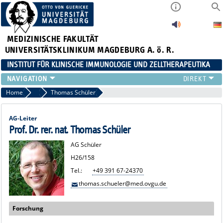
MEDIZINISCHE FAKULTÄT
UNIVERSITÄTSKLINIKUM MAGDEBURG A. ö. R.
INSTITUT FÜR KLINISCHE IMMUNOLOGIE UND ZELLTHERAPEUTIKA
FORSCHUNG
Home
Institutsrat
Thomas Schüler
LEHRE
DIAGNOSTIK
AG-Leiter
AKTUELLES
Prof. Dr. rer. nat. Thomas Schüler
VERANSTALTUNGEN
AG Schüler
TEAM
H26/158
KONTAKT
Tel.:
+49 391 67-24370
thomas.schueler@med.ovgu.de
Forschung