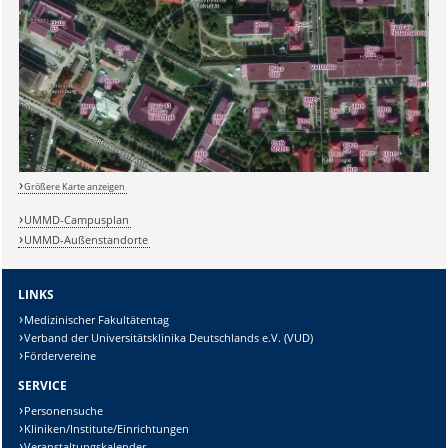
Sicherheitsabfrage:
Lösung:
Größere Karte anzeigen
UMMD-Campusplan
UMMD-Außenstandorte
LINKS
Medizinischer Fakultätentag
Verband der Universitätsklinika Deutschlands e.V. (VUD)
Fördervereine
SERVICE
Personensuche
Kliniken/Institute/Einrichtungen
Veranstaltungskalender