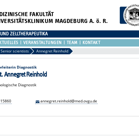
DIZINISCHE FAKULTÄT
IVERSITÄTSKLINIKUM MAGDEBURG A. ö. R.
 UND ZELLTHERAPEUTIKA
KTUELLES
VERANSTALTUNGEN
TEAM
KONTAKT
Senior scientists
Annegret Reinhold
rleiterin Diagnostik
nat. Annegret Reinhold
ologische Diagnostik
-15860
annegret.reinhold@med.ovgu.de