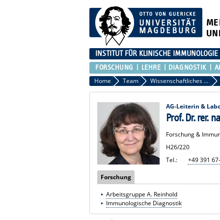
ME
UN
INSTITUT FÜR KLINISCHE IMMUNOLOGIE
FORSCHUNG
LEHRE
DIAGNOSTIK
A
Home
Team
Wissenschaftliches Personal
AG-Leiterin & Labo
Prof. Dr. rer. 
Forschung & Immun
H26/220
Tel.:
+49 391 67
Forschung
Arbeitsgruppe A. Reinhold
Immunologische Diagnostik