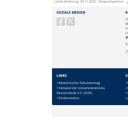
Letzte Änderung: 03.11.2025 - Ansprechpartner:
Sie können eine Nachricht versenden an:
SOZIALE MEDIEN
K
Ihre E-Mailadresse:
O
M
U
Ihr Anliegen:
L
3
T
LINKS
S
Medizinischer Fakultätentag
Verband der Universitätsklinika
Deutschlands e.V. (VUD)
Sicherheitsabfrage:
Fördervereine