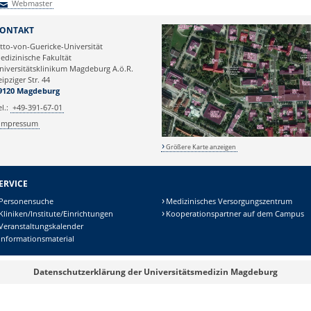
Webmaster
Webmaster
ONTAKT
tto-von-Guericke-Universität
edizinische Fakultät
niversitätsklinikum Magdeburg A.ö.R.
eipziger Str. 44
9120 Magdeburg
el.:
+49-391-67-01
Impressum
Größere Karte anzeigen
ERVICE
Personensuche
Medizinisches Versorgungszentrum
Kliniken/Institute/Einrichtungen
Kooperationspartner auf dem Campus
Veranstaltungskalender
Informationsmaterial
Datenschutzerklärung der Universitätsmedizin Magdeburg