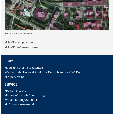
Größere Karte anzeigen
UMMD-Campusplan
UMMD-Außenstandorte
LINKS
Sicherheitsabfrage:
Medizinischer Fakultätentag
Verband der Universitätsklinika Deutschlands e.V. (VUD)
Fördervereine
SERVICE
Personensuche
Lösung:
Kliniken/Institute/Einrichtungen
Veranstaltungskalender
Informationsmaterial