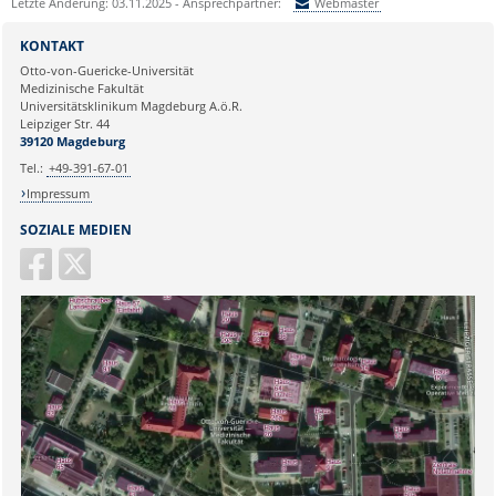
Letzte Änderung: 03.11.2025 - Ansprechpartner:
Webmaster
Sie können eine Nachricht versenden an:
Webmaster
KONTAKT
Ihre E-Mailadresse:
Otto-von-Guericke-Universität
Medizinische Fakultät
Universitätsklinikum Magdeburg A.ö.R.
Ihr Anliegen:
Leipziger Str. 44
39120 Magdeburg
Tel.:
+49-391-67-01
Impressum
SOZIALE MEDIEN