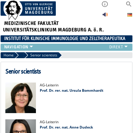
MEDIZINISCHE FAKULTÄT
UNIVERSITÄTSKLINIKUM MAGDEBURG A. ö. R.
INSTITUT FÜR KLINISCHE IMMUNOLOGIE UND ZELLTHERAPEUTIKA
FORSCHUNG
Home
Wissenschaftliches Personal
Senior scientists
LEHRE
DIAGNOSTIK
Senior scientists
AKTUELLES
VERANSTALTUNGEN
AG-Leiterin
Prof. Dr. rer. nat. Ursula Bommhardt
TEAM
KONTAKT
AG-Leiterin
Prof. Dr. rer. nat. Anne Dudeck