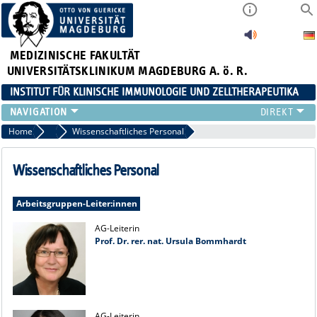
MEDIZINISCHE FAKULTÄT
UNIVERSITÄTSKLINIKUM MAGDEBURG A. ö. R.
INSTITUT FÜR KLINISCHE IMMUNOLOGIE UND ZELLTHERAPEUTIKA
FORSCHUNG
Home
Team
Wissenschaftliches Personal
LEHRE
DIAGNOSTIK
Wissenschaftliches Personal
AKTUELLES
VERANSTALTUNGEN
Arbeitsgruppen-Leiter:innen
TEAM
AG-Leiterin
KONTAKT
Prof. Dr. rer. nat. Ursula Bommhardt
AG-Leiterin