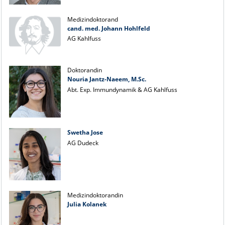
Medizindoktorand
cand. med. Johann Hohlfeld
AG Kahlfuss
Doktorandin
Nouria Jantz-Naeem, M.Sc.
Abt. Exp. Immundynamik & AG Kahlfuss
Swetha Jose
AG Dudeck
Medizindoktorandin
Julia Kolanek