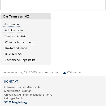
Das Team des IKIZ
Institutsrat
Administration
Senior scientists
Wissenschaftler:innen
Doktorand:innen
B.Sc. & M.Sc.
Technische Angestellte
Letzte Änderung: 03.11.2025 - Ansprechpartner:
Webmaster
Sie können eine Nachricht versenden an:
Webmaster
KONTAKT
Ihre E-Mailadresse:
Otto-von-Guericke-Universität
Medizinische Fakultät
Universitätsklinikum Magdeburg A.ö.R.
Ihr Anliegen:
Leipziger Str. 44
39120 Magdeburg