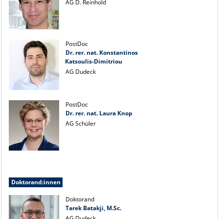
AG D. Reinhold
PostDoc
Dr. rer. nat. Konstantinos
Katsoulis-Dimitriou
AG Dudeck
PostDoc
Dr. rer. nat. Laura Knop
AG Schüler
Doktorand:innen
Doktorand
Tarek Batakji, M.Sc.
AG Dudeck